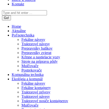
Kontakt
Search:
Home
Aktuálne
Poľnotechnika
Fekálne návesy
Traktorové návesy
Prepravníky balíkov
Prepravníky zvierat
Kŕmne a nastielacie vozy
Stroje na prípravu pôdy
Mulčovače
Postrekovače
Komunálna technika
Ekológia a komunál
Fekálne návesy
Fekálne kontajnery
Traktorové prívesy
Traktorové návesy
Traktorové nosiče kontajnerov
Mulčovače