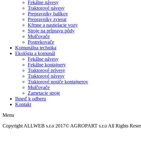
Fekálne návesy
Traktorové návesy
Prepravníky balíkov
Prepravníky zvierat
Kŕmne a nastielacie vozy
Stroje na prípravu pôdy
Mulčovače
Postrekovače
Komunálna technika
Ekológia a komunál
Fekálne návesy
Fekálne kontajnery
Traktorové prívesy
Traktorové návesy
Traktorové nosiče kontajnerov
Mulčovače
Zametacie stroje
Ihneď k odberu
Kontakt
Menu
Copyright ALLWEB s.r.o 2017© AGROPART s.r.o All Rights Rese