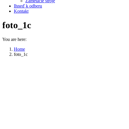
Zametacie stroje
Ihneď k odberu
Kontakt
foto_1c
You are here:
Home
foto_1c