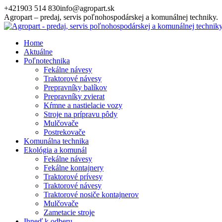
Skip
+421903 514 830
info@agropart.sk
to
Agropart – predaj, servis poľnohospodárskej a komunálnej techniky.
content
Home
Aktuálne
Poľnotechnika
Fekálne návesy
Traktorové návesy
Prepravníky balíkov
Prepravníky zvierat
Kŕmne a nastielacie vozy
Stroje na prípravu pôdy
Mulčovače
Postrekovače
Komunálna technika
Ekológia a komunál
Fekálne návesy
Fekálne kontajnery
Traktorové prívesy
Traktorové návesy
Traktorové nosiče kontajnerov
Mulčovače
Zametacie stroje
Ihneď k odberu