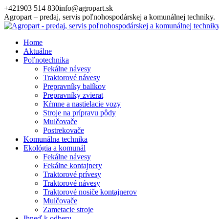
Skip
+421903 514 830
info@agropart.sk
to
Agropart – predaj, servis poľnohospodárskej a komunálnej techniky.
content
Home
Aktuálne
Poľnotechnika
Fekálne návesy
Traktorové návesy
Prepravníky balíkov
Prepravníky zvierat
Kŕmne a nastielacie vozy
Stroje na prípravu pôdy
Mulčovače
Postrekovače
Komunálna technika
Ekológia a komunál
Fekálne návesy
Fekálne kontajnery
Traktorové prívesy
Traktorové návesy
Traktorové nosiče kontajnerov
Mulčovače
Zametacie stroje
Ihneď k odberu