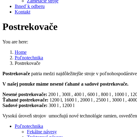
Zametacie stroje
Ihneď k odberu
Kontakt
Postrekovače
You are here:
Home
Poľnotechnika
Postrekovače
Postrekovače
patria medzi najdôležitejšie stroje v poľnohospodárstve
V našej ponuke máme nesené ťahané a sadové postrekovače.
Nesené postrekovače:
200 l , 300l , 400 l , 600 l , 800 l , 1000 l , 12
Ťahané postrekovače:
1200 l, 1600 l , 2000 l , 2500 l , 3000 l , 4000
Sadové postrekovače:
300 l , 1200 l
Vysokú úroveň strojov umocňujú nové technológie ramien, osvedčené
Poľnotechnika
Fekálne návesy