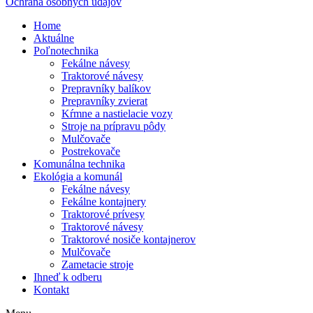
Ochrana osobných údajov
Home
Aktuálne
Poľnotechnika
Fekálne návesy
Traktorové návesy
Prepravníky balíkov
Prepravníky zvierat
Kŕmne a nastielacie vozy
Stroje na prípravu pôdy
Mulčovače
Postrekovače
Komunálna technika
Ekológia a komunál
Fekálne návesy
Fekálne kontajnery
Traktorové prívesy
Traktorové návesy
Traktorové nosiče kontajnerov
Mulčovače
Zametacie stroje
Ihneď k odberu
Kontakt