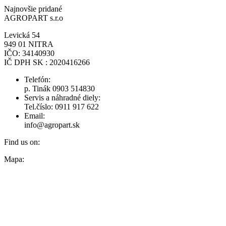
Najnovšie pridané
AGROPART s.r.o
Levická 54
949 01 NITRA
IČO: 34140930
IČ DPH SK : 2020416266
Telefón:
p. Tinák 0903 514830
Servis a náhradné diely:
Tel.číslo: 0911 917 622
Email:
info@agropart.sk
Find us on:
Facebook
Mapa:
page
opens
in
new
window