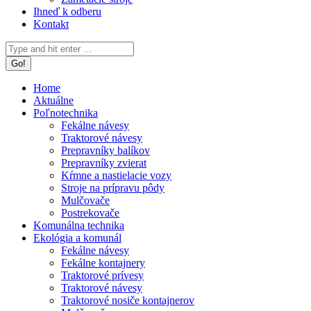
Ihneď k odberu
Kontakt
Search:
Home
Aktuálne
Poľnotechnika
Fekálne návesy
Traktorové návesy
Prepravníky balíkov
Prepravníky zvierat
Kŕmne a nastielacie vozy
Stroje na prípravu pôdy
Mulčovače
Postrekovače
Komunálna technika
Ekológia a komunál
Fekálne návesy
Fekálne kontajnery
Traktorové prívesy
Traktorové návesy
Traktorové nosiče kontajnerov