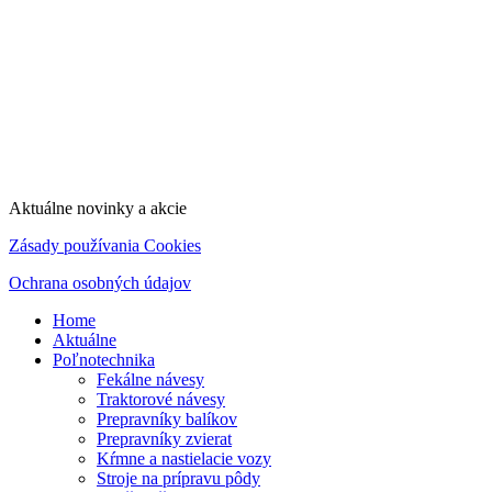
Aktuálne novinky a akcie
Zásady používania Cookies
Ochrana osobných údajov
Home
Aktuálne
Poľnotechnika
Fekálne návesy
Traktorové návesy
Prepravníky balíkov
Prepravníky zvierat
Kŕmne a nastielacie vozy
Stroje na prípravu pôdy