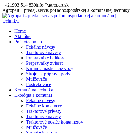
Skip
+421903 514 830
info@agropart.sk
to
Agropart – predaj, servis poľnohospodárskej a komunálnej techniky.
content
Home
Aktuálne
Poľnotechnika
Fekálne návesy
Traktorové návesy
Prepravníky balíkov
Prepravníky zvierat
Kŕmne a nastielacie vozy
Stroje na prípravu pôdy
Mulčovače
Postrekovače
Komunálna technika
Ekológia a komunál
Fekálne návesy
Fekálne kontajnery
Traktorové prívesy
Traktorové návesy
Traktorové nosiče kontajnerov
Mulčovače
Zametacie stroje