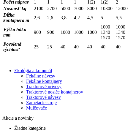
Počet náprav
1
1
1
1
1(2)
1(2)
2
Nosnosť kg
2100
2700
5000
7000
8000
10300
12000
Dĺžka
2,6
2,6
3,8
4,2
4,5
5
5,5
kontajnera m
1000
1000
Výška háku
900
900
1000
1000
1000
1340
1340
mm
1570
1570
Povolená
25
25
40
40
40
40
40
rýchlosť
Ekológia a komunál
Fekálne návesy
Fekálne kontajnery
Traktorové prívesy
Traktorové nosiče kontajnerov
Traktorové návesy
Zametacie stroje
Mulčovače
Akcie a novinky
Žiadne kategórie