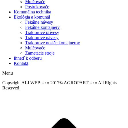
Mulčovače
Postrekovače
Komunálna technika
Ekológia a komunál
Fekálne návesy
Fekálne kontajnery
Traktorové prívesy
Traktorové návesy
Traktorové nosiče kontajnerov
Mulčovače
Zametacie stroje
Ihneď k odberu
Kontakt
Menu
Copyright ALLWEB s.r.o 2017© AGROPART s.r.o All Rights
Reserved
t
T