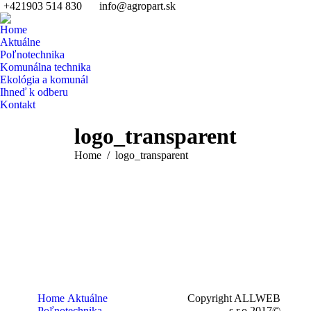
+421903 514 830
info@agropart.sk
Home
Aktuálne
Poľnotechnika
Komunálna technika
Ekológia a komunál
Ihneď k odberu
Kontakt
Search:
logo_transparent
You are here:
Home
logo_transparent
Home
Aktuálne
Copyright ALLWEB
Poľnotechnika
s.r.o 2017©