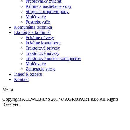
Prepravníky zvierat
Kŕmne a nastielacie vozy
Stroje na prípravu pôdy
Mulčovače
Postrekovače
Komunálna technika
Ekológia a komunál
Fekálne návesy
Fekálne kontajnery
Traktorové prívesy
Traktorové návesy
Traktorové nosiče kontajnerov
Mulčovače
Zametacie stroje
Ihneď k odberu
Kontakt
Menu
Copyright ALLWEB s.r.o 2017© AGROPART s.r.o All Rights
Reserved
t
T