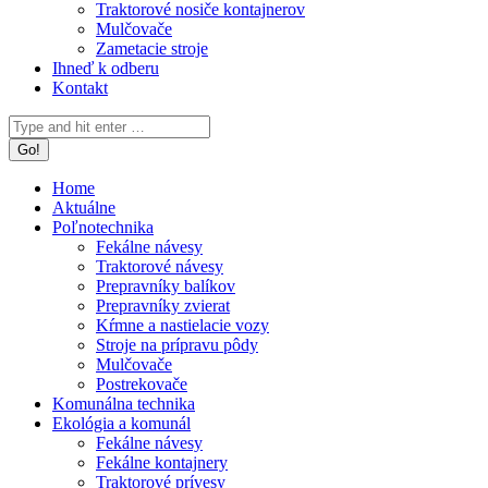
Traktorové nosiče kontajnerov
Mulčovače
Zametacie stroje
Ihneď k odberu
Kontakt
Search:
Home
Aktuálne
Poľnotechnika
Fekálne návesy
Traktorové návesy
Prepravníky balíkov
Prepravníky zvierat
Kŕmne a nastielacie vozy
Stroje na prípravu pôdy
Mulčovače
Postrekovače
Komunálna technika
Ekológia a komunál
Fekálne návesy
Fekálne kontajnery
Traktorové prívesy