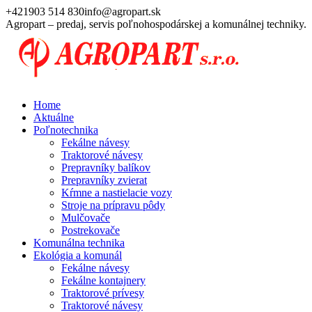
Skip
+421903 514 830
info@agropart.sk
to
Agropart – predaj, servis poľnohospodárskej a komunálnej techniky.
content
Home
Aktuálne
Poľnotechnika
Fekálne návesy
Traktorové návesy
Prepravníky balíkov
Prepravníky zvierat
Kŕmne a nastielacie vozy
Stroje na prípravu pôdy
Mulčovače
Postrekovače
Komunálna technika
Ekológia a komunál
Fekálne návesy
Fekálne kontajnery
Traktorové prívesy
Traktorové návesy