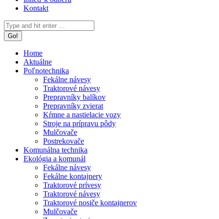
Kontakt
Search:
Home
Aktuálne
Poľnotechnika
Fekálne návesy
Traktorové návesy
Prepravníky balíkov
Prepravníky zvierat
Kŕmne a nastielacie vozy
Stroje na prípravu pôdy
Mulčovače
Postrekovače
Komunálna technika
Ekológia a komunál
Fekálne návesy
Fekálne kontajnery
Traktorové prívesy
Traktorové návesy
Traktorové nosiče kontajnerov
Mulčovače