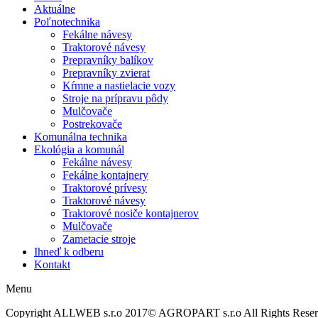
Aktuálne
Poľnotechnika
Fekálne návesy
Traktorové návesy
Prepravníky balíkov
Prepravníky zvierat
Kŕmne a nastielacie vozy
Stroje na prípravu pôdy
Mulčovače
Postrekovače
Komunálna technika
Ekológia a komunál
Fekálne návesy
Fekálne kontajnery
Traktorové prívesy
Traktorové návesy
Traktorové nosiče kontajnerov
Mulčovače
Zametacie stroje
Ihneď k odberu
Kontakt
Menu
Copyright ALLWEB s.r.o 2017© AGROPART s.r.o All Rights Rese