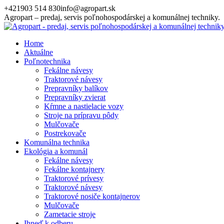
Skip
+421903 514 830
info@agropart.sk
to
Agropart – predaj, servis poľnohospodárskej a komunálnej techniky.
content
Home
Aktuálne
Poľnotechnika
Fekálne návesy
Traktorové návesy
Prepravníky balíkov
Prepravníky zvierat
Kŕmne a nastielacie vozy
Stroje na prípravu pôdy
Mulčovače
Postrekovače
Komunálna technika
Ekológia a komunál
Fekálne návesy
Fekálne kontajnery
Traktorové prívesy
Traktorové návesy
Traktorové nosiče kontajnerov
Mulčovače
Zametacie stroje
Ihneď k odberu